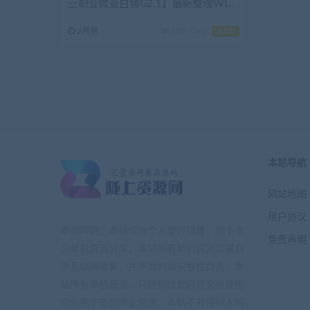
三职业微变白猪G2.1】最新整理WIN
系特色服务端+安卓苹果双端+详细搭
2月前
638
0
2000
建教
本站导航
网站地图
用户协议
本站声明：本站仅为个人爱好搭建，用于学
免责声明
习单机资源分享，本站所有单机资源均来自
于互联网收集，并不对内容完整性负责，本
站所有单机资源，只提供给爱好研究者使用
切勿用于任何商业用途，本站不对任何人的