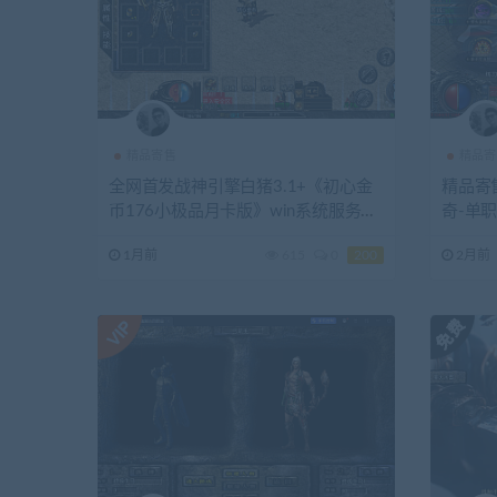
精品寄售
精品寄
全网首发战神引擎白猪3.1+《初心金
精品寄
币176小极品月卡版》win系统服务
奇-单
端，站长整理
台
1月前
615
0
200
2月前