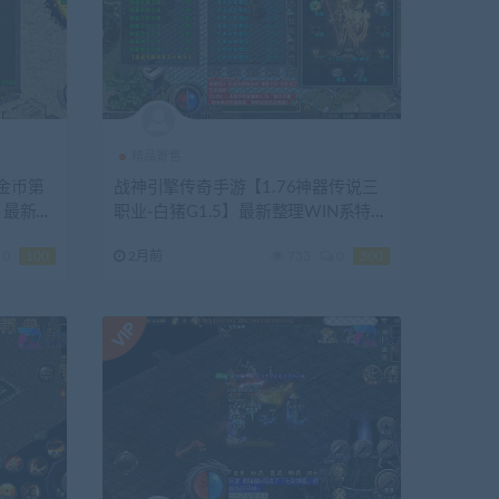
精品寄售
金币第
战神引擎传奇手游【1.76神器传说三
】最新整
职业-白猪G1.5】最新整理WIN系特色
果双端
服务端+安卓苹果双端+详细搭建教
0
100
2月前
733
0
300