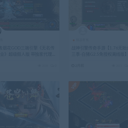
售
精品寄售
售烟花GOD三端引擎《无名传
战神引擎传奇手游【1.76无始
职业》超级假人版 带独家代理平
三季-白猪G2.5免授权离线版
理WIN系特色服务端+安卓苹
208
0
2月前
311
+详细搭建教