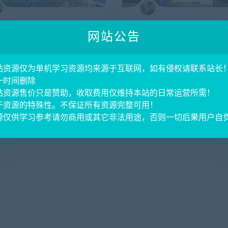
售
精品寄售
网站公告
家战神引擎《苍穹剑诀飞剑第
战神引擎传奇手游【战龙元素
兰离线6.1加强版win整理服
五大陆飞剑版-白猪G2.5免授
客户端
新整理Win系服务端+GM授权
站资源仅为单机学习资源均来源于互联网，如有侵权请联系站长
961
0
2月前
405
卓苹果双端+详细搭建教程
一时间删除
站资源售价只是赞助，收取费用仅维持本站的日常运营所需！
于资源的特殊性。不保证所有资源完整可用！
源仅供学习参考请勿商用或其它非法用途，否则一切后果用户自