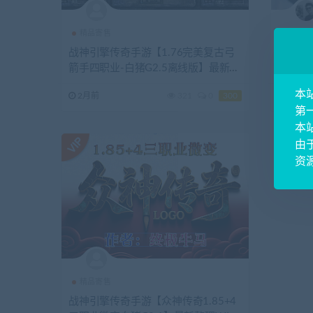
精品寄售
精品寄
战神引擎传奇手游【1.76完美复古弓
全网独
箭手四职业-白猪G2.5离线版】最新整
一季》小
理WIN系特色服务端+安卓苹果双端
务端+
本
2月前
321
0
300
2月前
+详细搭建教
第
本
由
资
精品寄售
战神引擎传奇手游【众神传奇1.85+4