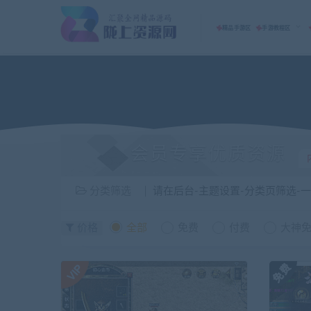
精品手游区
手游教程区
会员专享优质资源
分类筛选
请在后台-主题设置-分类页筛选-
价格
全部
免费
付费
大神