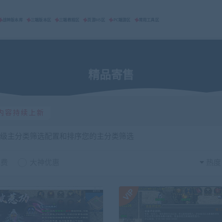
战神版本库
三端版本区
三端教程区
页游H5区
PC端游区
常用工具区
精品寄售
内容持续上新
一级主分类筛选配置和排序您的主分类筛选
免费
大神优惠
热度