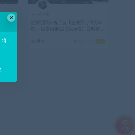
精品寄售
×
三职业
战神引擎传奇手游【逆战狂刀飞剑单
权】6月
职业 微变白猪G2.5免授权】最新整理
后台+安
WIN系特色服务端
！将
0
400
2月前
361
0
100
负！
SVIP