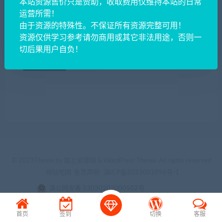
本站资源售价只是赞助，收取费用仅维持本站的日常
联系QQ:
运营所需！
由于资源的特殊性。不保证所有资源完整可用！
资源仅供学习参考请勿商用或其它非法用途，否则一
切后果用户自负！
（提示：带有
*
，表示必填项~）
重填
提交申请
© 2023Theme by 陇上资源网 & WordPress Theme. All rights reserved
网站地图
免责声明
滇ICP备2023001096号-1
滇公网安备 53030202000502号
首页
签到
切换
客服