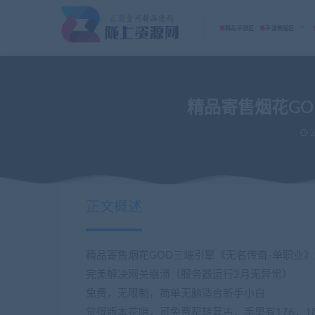
精品手游区
手游教程区
精品寄售烟花GO
2
正文概述
精品寄售烟花GOD三端引擎《无名传奇-单职业》
完美解决网关崩溃（服务器运行2月无异常）
免费，无限制，简单无脑适合新手小白
觉得版本花哨，可免费帮转复古，手里有176，1