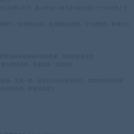
格即可
亲测几百假人不卡，真人的话2-4差不多也能抗百八十个并且是上了
变量统计，后续新增功能，或调整属性高低，可方便修改，和增加功
励根据当前等级等级丹随机数量，和随机数量元宝
，镖车随机出现，等级越高，奖励越好
装备，生肖一套，玩家可以88元直接购买，或完成所有任务获
自行修改任务，群服可自定义