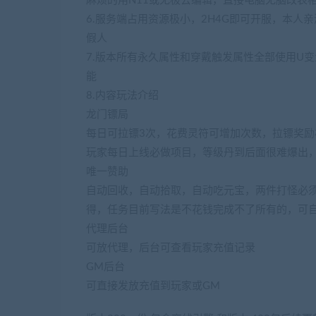
麻烦的用N11或无极去编辑，直接电脑无脑改表
6.服务端占用资源极小，2H4G即可开服，本人
假人
7.版本所有永久属性和穿戴触发属性全部使用U
能
8.内容玩法介绍
龙门镖局
每日可拉镖3次，花费灵符可增加次数，拉镖奖
玩家每日上线必做项目，等级丹到后面很难爆出
唯一赞助
自动回收，自动拾取，自动吃元宝，两件打怪必须
得，任务目前写法是不花钱完成不了所有的，可
代理后台
可放代理，后台可查看玩家充值记录
GM后台
可直接发放充值到玩家或GM