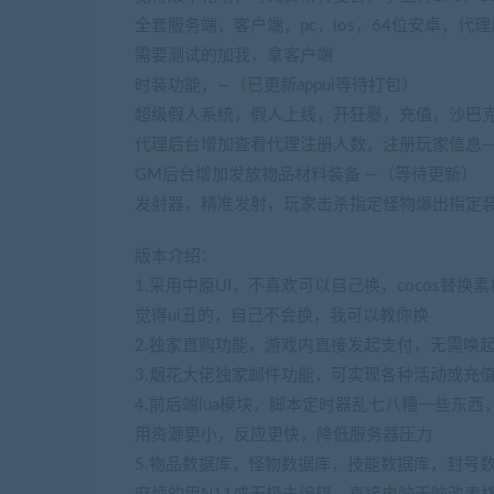
全套服务端，客户端，pc，ios，64位安卓，代
需要测试的加我，拿客户端
时装功能，—（已更新appui等待打包）
超级假人系统，假人上线，开狂暴，充值，沙巴克
代理后台增加查看代理注册人数，注册玩家信息
GM后台增加发放物品材料装备 —（等待更新）
发射器，精准发射，玩家击杀指定怪物爆出指定装
版本介绍：
1.采用中原UI，不喜欢可以自己换，cocos替换
觉得ui丑的，自己不会换，我可以教你换
2.独家直购功能，游戏内直接发起支付，无需唤
3.烟花大佬独家邮件功能，可实现各种活动或充
4.前后端lua模块，脚本定时器乱七八糟一些东西
用资源更小，反应更快，降低服务器压力
5.物品数据库，怪物数据库，技能数据库，封号