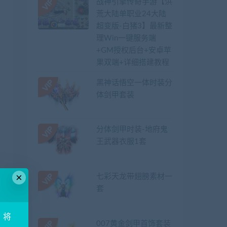
战神引擎传奇手游【洪
荒大陆单职业24大陆
超变版-白猪3】最新整
理Win一键服务端
+GM授权后台+安卓苹
果双端+详细搭建教程
黑神话悟空一体时装分
体剑甲套装
分体剑甲时装-地府鬼
王武器衣服1套
×
七彩天龙带翅膀素材一
套
！将
007黄金剑甲首饰套装