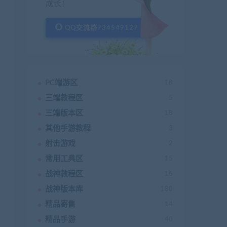
成长！
QQ交流群734549127
PC端游区
18
三端教程区
5
三端版本区
18
其他手游教程
3
射击游戏
2
常用工具区
15
战神教程区
16
战神版本库
130
精品寄售
14
精品手游
40