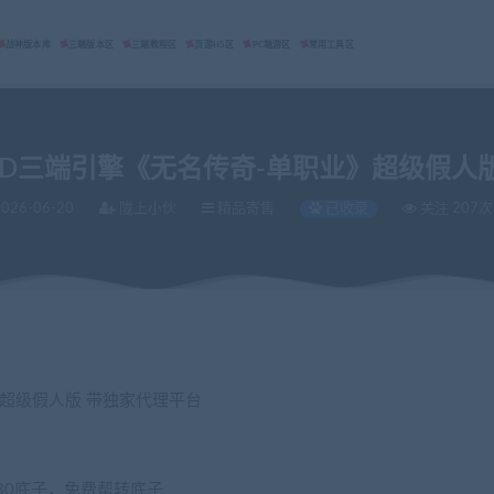
战神版本库
三端版本区
三端教程区
页游H5区
PC端游区
常用工具区
D三端引擎《无名传奇-单职业》超级假人
026-06-20
陇上小伙
精品寄售
已收录
关注 207次
超级假人版 带独家代理平台
80底子，免费帮转底子