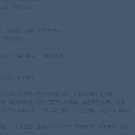
理后台，GM后台，
，下地图，拉镖，干架 等等—
—（等待更新）
备，GM操作即可 —（等待更新）
素材即可，非常简单
起浏览器，玩家可以不下线就能充值，充值成功后自动到账
值后自动发放邮件，邮件记录写入数据库，有记录更方便GM查看
，可通过lua来实现，比如自动回收，个人定时器，自定义npc等等占
数据库，永久属性，全部采用csv文件，方便修改，简单易懂，无需