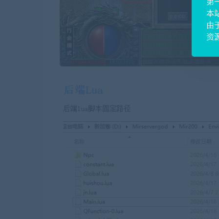
第
本
由
资