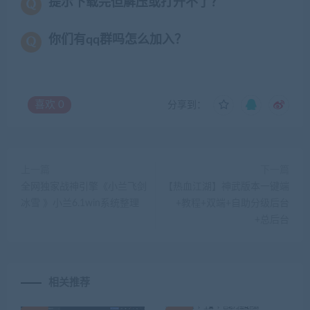
提示下载完但解压或打开不了？
你们有qq群吗怎么加入？
喜欢
0
分享到：
上一篇
下一篇
全网独家战神引擎《小兰飞剑
【热血江湖】神武版本一键端
冰雪 》小兰6.1win系统整理
+教程+双端+自助分级后台
+总后台
相关推荐