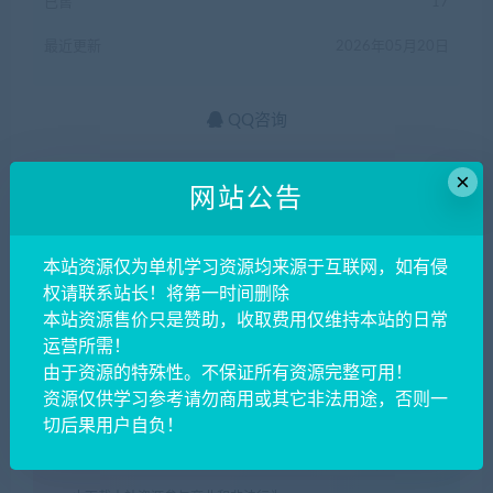
已售
17
最近更新
2026年05月20日
QQ咨询
×
网站公告
1.本文部分内容转载自其它媒体，但并不代表本站赞同其观点和
对其真实性负责。
本站资源仅为单机学习资源均来源于互联网，如有侵
2.若您需要商业运营或用于其他商业活动，请您购买正版授权并
权请联系站长！将第一时间删除
合法使用。
本站资源售价只是赞助，收取费用仅维持本站的日常
3.如果本站有侵犯、不妥之处的资源，请在网站右方客服联系我
运营所需！
们。将会第一时间解决！
由于资源的特殊性。不保证所有资源完整可用！
资源仅供学习参考请勿商用或其它非法用途，否则一
4.本站所有内容均由互联网收集整理、网友上传，仅供大家参
切后果用户自负！
考、学习，不存在任何商业目的与商业用途。
5.本站提供的所有资源仅供参考学习使用，版权归原著所有，禁