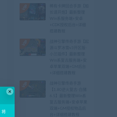
稀有卡牌回合手游【船
长请开炮】最新整理
Win系服务端+安卓
+CDK授权后台+详细
搭建教程
战神引擎传奇手游【起
源斗罗冰雪v3开区版-
小兰插件】最新整理
Win系复古服务端+安
卓苹果双端+GM后台
+详细搭建教程
战神引擎传奇手游
【1.80逆火复古-白猪
×
6.5】最新整理Win系
复古服务端+安卓苹果
双端+GM授权物品后
！将
台+详细搭建教程