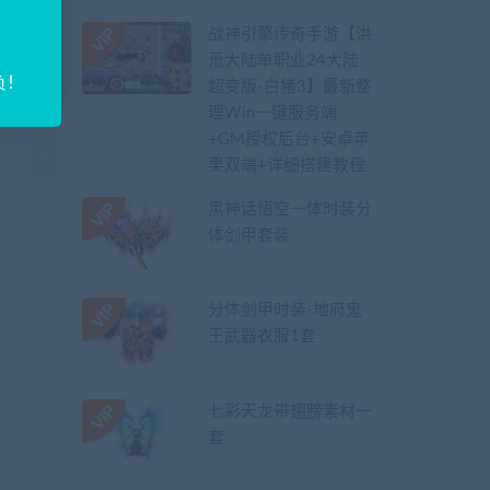
战神引擎传奇手游【洪
荒大陆单职业24大陆
负！
超变版-白猪3】最新整
理Win一键服务端
+GM授权后台+安卓苹
果双端+详细搭建教程
黑神话悟空一体时装分
体剑甲套装
分体剑甲时装-地府鬼
王武器衣服1套
七彩天龙带翅膀素材一
套