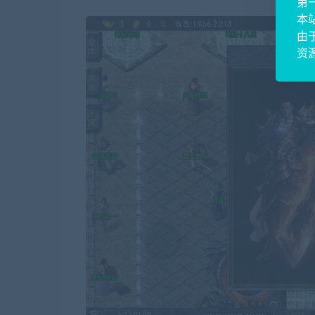
第
本
由
资