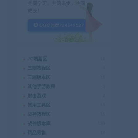
共同学习，共同进步，共同
成长！
QQ交流群734549127
PC端游区
18
三端教程区
5
三端版本区
18
其他手游教程
3
射击游戏
2
常用工具区
15
战神教程区
16
战神版本库
130
精品寄售
14