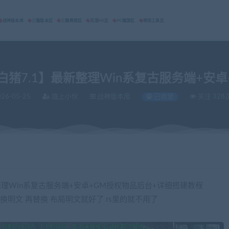
战神版本库
三端版本区
三端教程区
页游H5区
PC端游区
常用工具区
猪7.1】最新整理Win系复古服务端+安
26-05-25
陇上小伙
战神版本库
已收录
关注 328
整理Win系复古服务端+安卓+GM授权物品后台+详细搭建教程
替换明文 再替换 布局明文就好了 rs里的就不用了