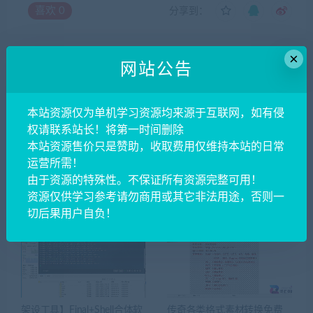
喜欢
0
分享到：
×
网站公告
上一篇
下一篇
【战神引擎】白猪7-1.80夜雨
【战神引擎】白猪3-1.76归尘
复古第二季金蛇布衣免授权服
复古三职业服务端+双端+教程
本站资源仅为单机学习资源均来源于互联网，如有侵
务端+双端+教程
权请联系站长！将第一时间删除
本站资源售价只是赞助，收取费用仅维持本站的日常
运营所需！
由于资源的特殊性。不保证所有资源完整可用！
相关推荐
资源仅供学习参考请勿商用或其它非法用途，否则一
切后果用户自负！
架设工具】Final+Shell合体软
传奇各类格式素材转换免费