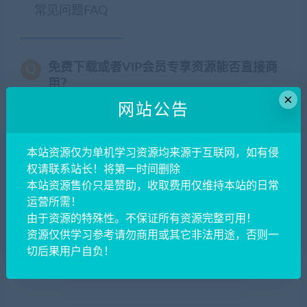
常见问题FAQ
免费下载或者VIP会员专享资源能否直接商
用？
×
网站公告
本站所有资源版权均属于原作者所有，这里所提
供资源均只能用于参考学习用，请勿直接商用。
本站资源仅为单机学习资源均来源于互联网，如有侵
若由于商用引起版权纠纷，一切责任均由使用者
权请联系站长！将第一时间删除
承担。更多说明请参考 VIP介绍。
本站资源售价只是赞助，收取费用仅维持本站的日常
运营所需！
提示下载完但解压或打开不了？
由于资源的特殊性。不保证所有资源完整可用！
资源仅供学习参考请勿商用或其它非法用途，否则一
切后果用户自负！
你们有qq群吗怎么加入？