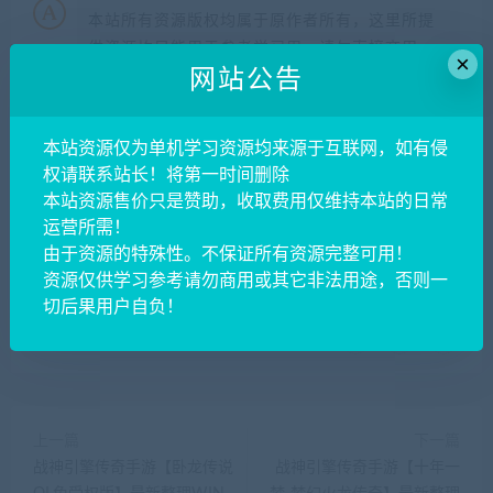
本站所有资源版权均属于原作者所有，这里所提
供资源均只能用于参考学习用，请勿直接商用。
×
网站公告
若由于商用引起版权纠纷，一切责任均由使用者
承担。更多说明请参考 VIP介绍。
本站资源仅为单机学习资源均来源于互联网，如有侵
提示下载完但解压或打开不了？
权请联系站长！将第一时间删除
本站资源售价只是赞助，收取费用仅维持本站的日常
运营所需！
你们有qq群吗怎么加入？
由于资源的特殊性。不保证所有资源完整可用！
资源仅供学习参考请勿商用或其它非法用途，否则一
切后果用户自负！
喜欢
0
分享到：
上一篇
下一篇
战神引擎传奇手游【卧龙传说
战神引擎传奇手游【十年一