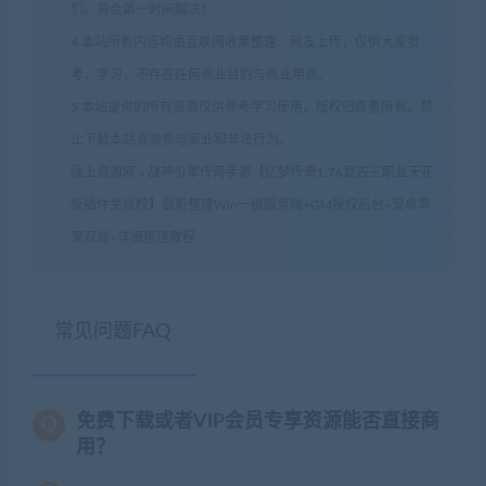
们。将会第一时间解决！
4.本站所有内容均由互联网收集整理、网友上传，仅供大家参
考、学习，不存在任何商业目的与商业用途。
5.本站提供的所有资源仅供参考学习使用，版权归原著所有，禁
止下载本站资源参与商业和非法行为。
陇上资源网
»
战神引擎传奇手游【忆梦传奇1.76复古三职业天花
板插件免授权】最新整理Win一键服务端+GM授权后台+安卓苹
果双端+详细搭建教程
常见问题FAQ
免费下载或者VIP会员专享资源能否直接商
用？