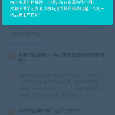
由于资源的特殊性。不保证所有资源完整可用！
陇上资源网
»
20260525135104261-
资源仅供学习参考请勿商用或其它非法用途，否则一
Compress_Screenshot_20260525-133042
切后果用户自负！
常见问题FAQ
免费下载或者VIP会员专享资源能否直接商
用？
本站所有资源版权均属于原作者所有，这里所提
供资源均只能用于参考学习用，请勿直接商用。
若由于商用引起版权纠纷，一切责任均由使用者
承担。更多说明请参考 VIP介绍。
提示下载完但解压或打开不了？