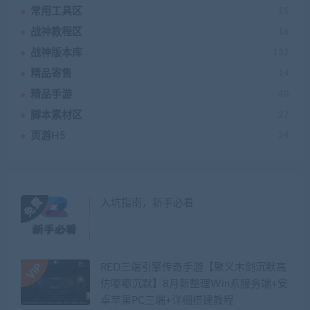
常用工具区
15
战神教程区
16
战神版本库
132
精品寄售
14
精品手游
40
脚本素材区
27
页游H5
24
入坑指南，新手必看
RED三端引擎传奇手游【聚义木剑沉默高
仿嘟嘟沉默】8月新整理Win系服务端+安
卓苹果PC三端+详细搭建教程