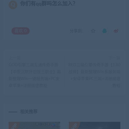
你们有qq群吗怎么加入？
喜欢
0
分享到：
上一篇
下一篇
GOD引擎三端互通传奇手游
RED三端引擎传奇手游【1.80
【中原沉默怀旧版三职业】最
战神】最新整理Win系服务端
新整理Win一键服务端+PC安
+安卓苹果PC三端+详细搭建
卓苹果+详细搭建教程
教程
相关推荐