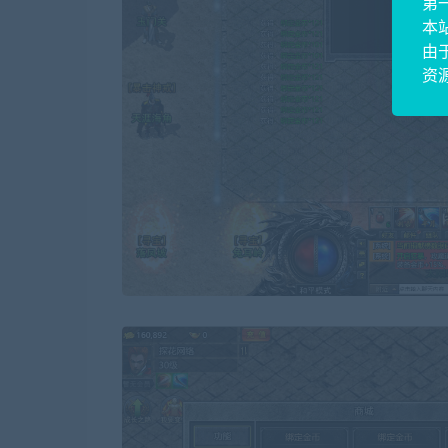
第
本
由
资