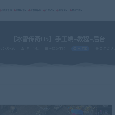
战神版本库
三端版本区
三端教程区
页游H5区
PC端游区
常用工具区
【冰雪传奇H5】手工端+教程+后台
26-05-20
陇上小伙
三端版本区
已收录
关注 240