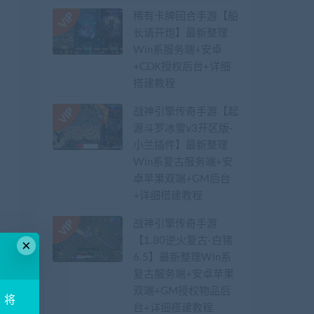
稀有卡牌回合手游【船
长请开炮】最新整理
Win系服务端+安卓
+CDK授权后台+详细
搭建教程
战神引擎传奇手游【起
源斗罗冰雪v3开区版-
小兰插件】最新整理
Win系复古服务端+安
卓苹果双端+GM后台
+详细搭建教程
战神引擎传奇手游
【1.80逆火复古-白猪
×
6.5】最新整理Win系
复古服务端+安卓苹果
双端+GM授权物品后
！将
台+详细搭建教程