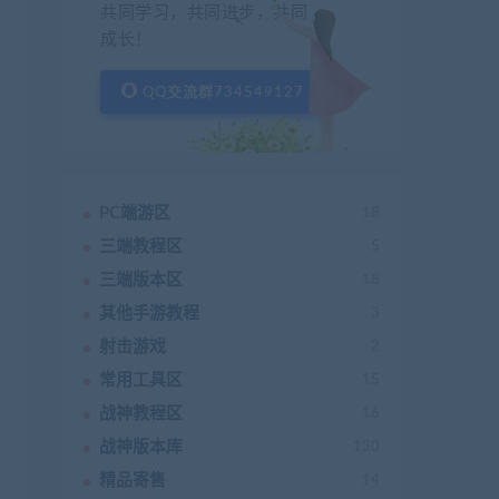
共同学习，共同进步，共同
成长！
QQ交流群734549127
PC端游区
18
三端教程区
5
三端版本区
18
其他手游教程
3
射击游戏
2
常用工具区
15
战神教程区
16
战神版本库
130
精品寄售
14