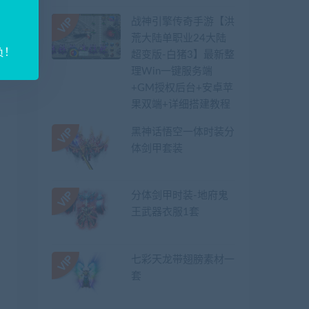
战神引擎传奇手游【洪
荒大陆单职业24大陆
负！
超变版-白猪3】最新整
理Win一键服务端
+GM授权后台+安卓苹
果双端+详细搭建教程
黑神话悟空一体时装分
体剑甲套装
分体剑甲时装-地府鬼
王武器衣服1套
七彩天龙带翅膀素材一
套