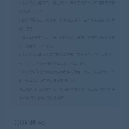
1.本文部分内容转载自其它媒体，但并不代表本站赞同其观点和
对其真实性负责。
2.若您需要商业运营或用于其他商业活动，请您购买正版授权并
合法使用。
3.如果本站有侵犯、不妥之处的资源，请在网站右方客服联系我
们。将会第一时间解决！
4.本站所有内容均由互联网收集整理、网友上传，仅供大家参
考、学习，不存在任何商业目的与商业用途。
5.本站提供的所有资源仅供参考学习使用，版权归原著所有，禁
止下载本站资源参与商业和非法行为。
陇上资源网
»
1.80龙行天下靓仔传奇高端月卡第二版_服务端_进
服体验_架设教程_战神版本库
常见问题FAQ