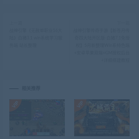
上一篇
下一篇
战神引擎《无赦单职业16大
战神引擎传奇手游【新苍月传
陆》白猪3.1 win系统学习服
奇四大陆开区版-白猪7.1免授
务端 站长整理
权】5月新整理Win系特色端
+安卓苹果双端+GM授权后台
+详细搭建教程
相关推荐