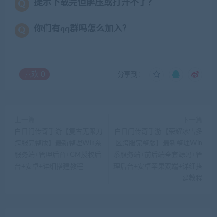
提示下载完但解压或打开不了？
你们有qq群吗怎么加入？
喜欢
0
分享到：
上一篇
下一篇
白日门传奇手游【复古无限刀
白日门传奇手游【荣耀冰雪多
跨服完整版】最新整理Win系
区跨服完整版】最新整理Win
服务端+管理后台+GM授权后
系服务端+前后端全套源码+管
台+安卓+详细搭建教程
理后台+安卓苹果双端+详细搭
建教程