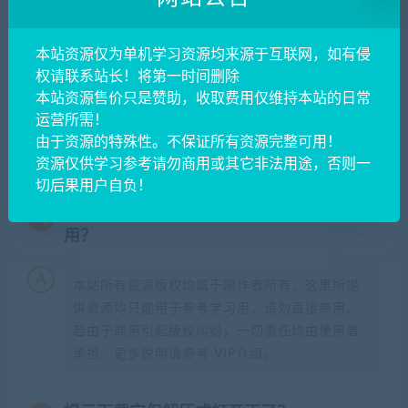
陇上资源网
»
白日门传奇手游【重置九州多区跨服完整版】最新
整理Win系服务端+前后端全套源码+管理后台+GM授权后台+安
本站资源仅为单机学习资源均来源于互联网，如有侵
卓+详细搭建教程
权请联系站长！将第一时间删除
本站资源售价只是赞助，收取费用仅维持本站的日常
运营所需！
常见问题FAQ
由于资源的特殊性。不保证所有资源完整可用！
资源仅供学习参考请勿商用或其它非法用途，否则一
切后果用户自负！
免费下载或者VIP会员专享资源能否直接商
用？
本站所有资源版权均属于原作者所有，这里所提
供资源均只能用于参考学习用，请勿直接商用。
若由于商用引起版权纠纷，一切责任均由使用者
承担。更多说明请参考 VIP介绍。