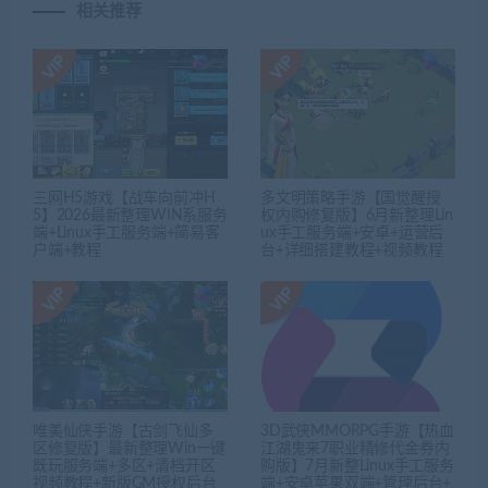
相关推荐
三网H5游戏【战车向前冲H
多文明策略手游【国觉醒授
5】2026最新整理WIN系服务
权内购修复版】6月新整理Lin
端+Linux手工服务端+简易客
ux手工服务端+安卓+运营后
户端+教程
台+详细搭建教程+视频教程
唯美仙侠手游【古剑飞仙多
3D武侠MMORPG手游【热血
区修复版】最新整理Win一键
江湖鬼来7职业精修代金券内
既玩服务端+多区+清档开区
购版】7月新整Linux手工服务
视频教程+新版GM授权后台
端+安卓苹果双端+管理后台+