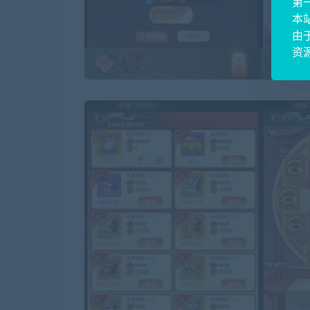
第
本
由
资