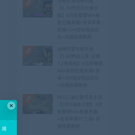
传奇手游战神引擎
【1.76怀旧月光金币
版】8月新整理Win系
复古服务端+安卓苹果
双端+GM授权物品后
台+详细搭建教程
战神引擎传奇手游
【1.80野战元素-白猪
7.2免授权】8月新整理
Win系特色服务端+安
卓+GM授权物品后台
+详细搭建教程
RED三端引擎传奇手游
×
【2003我本沉默】8月
新整理Win系服务端
+安卓苹果PC三端+详
细搭建教程
！将