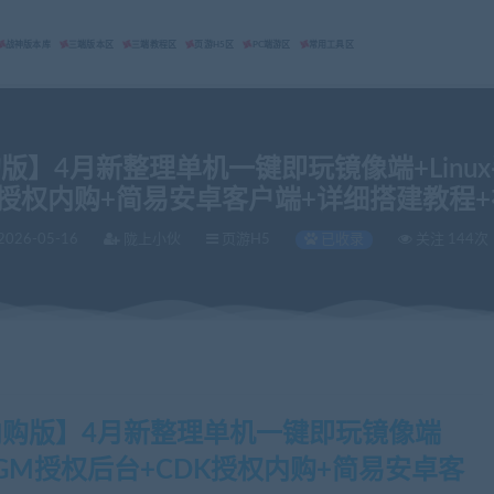
战神版本库
三端版本区
三端教程区
页游H5区
PC端游区
常用工具区
版】4月新整理单机一键即玩镜像端+Linu
K授权内购+简易安卓客户端+详细搭建教程
2026-05-16
陇上小伙
页游H5
已收录
关注 144次
内购版】4月新整理单机一键即玩镜像端
+GM授权后台+CDK授权内购+简易安卓客