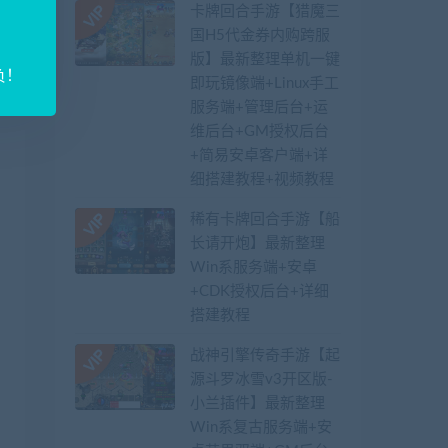
卡牌回合手游【猎魔三
国H5代金券内购跨服
版】最新整理单机一键
负！
即玩镜像端+Linux手工
服务端+管理后台+运
维后台+GM授权后台
+简易安卓客户端+详
细搭建教程+视频教程
稀有卡牌回合手游【船
长请开炮】最新整理
Win系服务端+安卓
+CDK授权后台+详细
搭建教程
战神引擎传奇手游【起
源斗罗冰雪v3开区版-
小兰插件】最新整理
Win系复古服务端+安