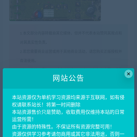
1.本文部分内容转载自其它媒体，但并不代表本站赞同其观点和
对其真实性负责。
2.若您需要商业运营或用于其他商业活动，请您购买正版授权并
合法使用。
3.如果本站有侵犯、不妥之处的资源，请在网站右方客服联系我
×
网站公告
们。将会第一时间解决！
4.本站所有内容均由互联网收集整理、网友上传，仅供大家参
本站资源仅为单机学习资源均来源于互联网，如有侵
考、学习，不存在任何商业目的与商业用途。
权请联系站长！将第一时间删除
5.本站提供的所有资源仅供参考学习使用，版权归原著所有，禁
本站资源售价只是赞助，收取费用仅维持本站的日常
止下载本站资源参与商业和非法行为。
运营所需！
陇上资源网
»
2024081815054265
由于资源的特殊性。不保证所有资源完整可用！
资源仅供学习参考请勿商用或其它非法用途，否则一